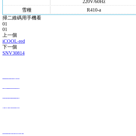
220V/60Hz
雪種
R410-a
掃二維碼用手機看
01
01
上一個
iCOOL-red
下一個
SNV30814
關於粉色直播
企業簡介
組織架構
辦公環境
資質榮譽
業務範圍
空氣源熱泵