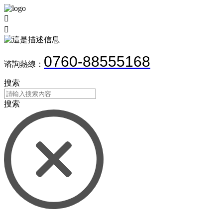


0760-88555168
谘詢熱線：
搜索
搜索