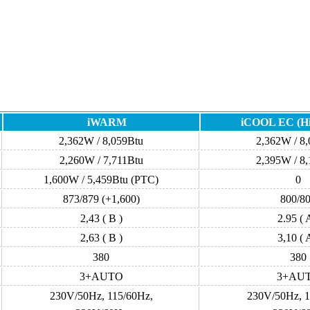
iWARM
iCOOL EC (H
2,362W / 8,059Btu
2,362W / 8
2,260W / 7,711Btu
2,395W / 8
1,600W / 5,459Btu (PTC)
0
873/879 (+1,600)
800/8
2,43 ( B )
2.95 ( 
2,63 ( B )
3,10 ( 
380
380
3+AUTO
3+AU
230V/50Hz, 115/60Hz,
230V/50Hz, 1