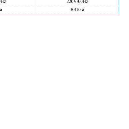
0Hz
220V/60Hz
a
R410-a