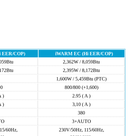
i EER/COP)
iWARM EC (Hi EER/COP)
,059Btu
2,362W / 8,059Btu
,172Btu
2,395W / 8,172Btu
1,600W / 5,459Btu (PTC)
00
800/800 (+1,600)
A )
2.95 ( A )
A )
3,10 ( A )
380
TO
3+AUTO
15/60Hz,
230V/50Hz, 115/60Hz,