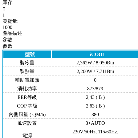
庫存:

1
瀏覽量:
1000
產品描述
參數
參數
型號
iCOOL
製冷量
2,362W / 8,059Btu
製熱量
2,260W / 7,711Btu
輔助電加熱
0
消耗功率
873/879
EER等級
2,43 ( B )
COP 等級
2,63 ( B )
內側風量 ( QM/h)
380
風速設置
3+AUTO
230V/50Hz, 115/60Hz,
電源