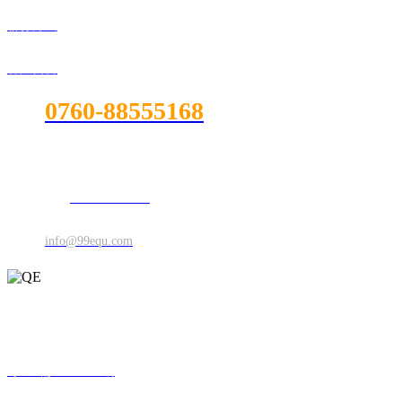
聯係方式
客戶留言
0760-88555168
電話：
地址：廣東省粉色APP黄版西區沙朗廣豐工業大道6號
傳真電話：
0760-88555168
郵件：
info@99equ.com
CopyRight © 2019 中山粉色直播電器製造有限公司 all rights rerserved
粵ICP備36575662號